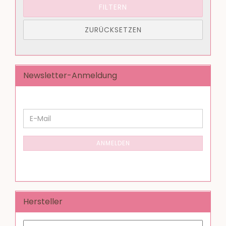
FILTERN
ZURÜCKSETZEN
Newsletter-Anmeldung
WEITER
E-
ZUR
Mail
NEWSLETTER-
ANMELDUNG
ANMELDEN
Hersteller