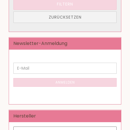
FILTERN
ZURÜCKSETZEN
Newsletter-Anmeldung
WEITER
E-
ZUR
Mail
NEWSLETTER-
ANMELDUNG
ANMELDEN
Hersteller