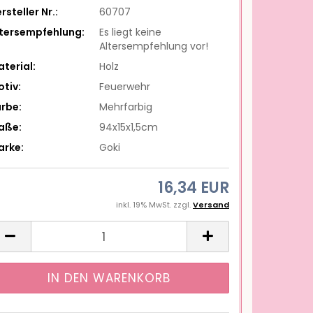
rsteller Nr.:
60707
ltersempfehlung:
Es liegt keine
Altersempfehlung vor!
terial:
Holz
tiv:
Feuerwehr
rbe:
Mehrfarbig
aße:
94x15x1,5cm
arke:
Goki
16,34 EUR
inkl. 19% MwSt. zzgl.
Versand