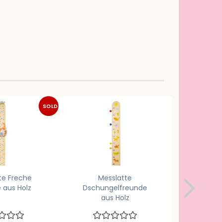
SOLD
OUT
te Freche
Messlatte
Messlat
 aus Holz
Dschungelfreunde
au
aus Holz