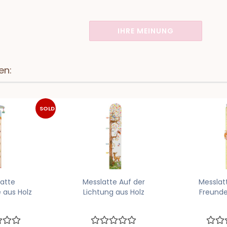
IHRE MEINUNG
en:
SOLD
OUT
atte
Messlatte Auf der
Messlat
 aus Holz
Lichtung aus Holz
Freunde