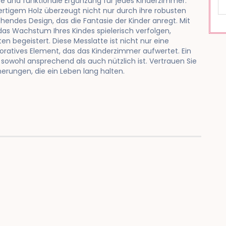
te und funktionale Ergänzung für jedes Kinderzimmer.
ertigem Holz überzeugt nicht nur durch ihre robusten
endes Design, das die Fantasie der Kinder anregt. Mit
das Wachstum Ihres Kindes spielerisch verfolgen,
n begeistert. Diese Messlatte ist nicht nur eine
koratives Element, das das Kinderzimmer aufwertet. Ein
sowohl ansprechend als auch nützlich ist. Vertrauen Sie
nerungen, die ein Leben lang halten.