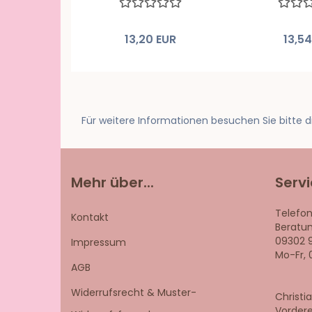
13,20 EUR
13,5
Für weitere Informationen besuchen Sie bitte 
Mehr über...
Servi
Telefon
Kontakt
Beratun
09302 
Impressum
Mo-Fr, 
AGB
Widerrufsrecht & Muster-
Christi
Vordere