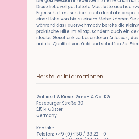
Die goki Messlatte Feuerwehr ist eine charman
Diese liebevoll gestaltete Messlatte aus hochw
Eigenschaften, sondern auch durch ihr ansprech
einer Höhe von bis zu einem Meter können Sie 
während das Feuerwehrmotiv bereits die Kleinste
praktische Hilfe im Alltag, sondern auch ein de
ideales Geschenk zu besonderen Anlässen, das 
auf die Qualität von Goki und schaffen Sie Erin
Hersteller Informationen
Gollnest & Kiesel GmbH & Co. KG
Roseburger Straße 30
21514 Güster
Germany
Kontakt:
Telefon: +49 (0)4158 / 88 22 - 0