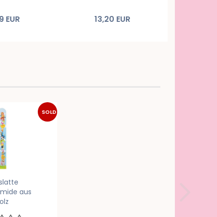
9 EUR
13,20 EUR
13,
SOLD
OUT
slatte
amide aus
olz