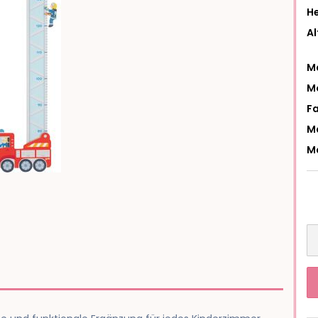
He
A
Ma
Mo
Fa
M
M