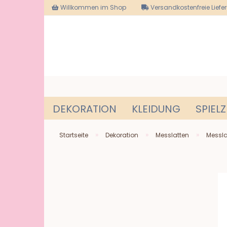
Willkommen im Shop
Versandkostenfreie Liefe
DEKORATION
KLEIDUNG
SPIEL
»
»
»
Startseite
Dekoration
Messlatten
Messla