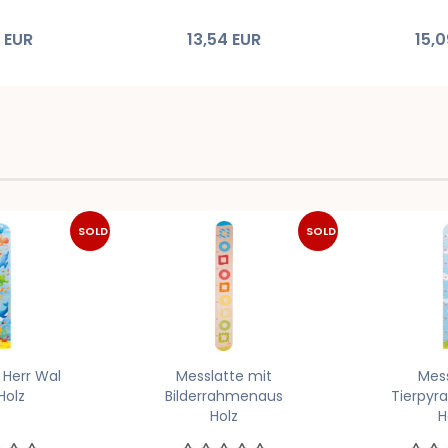
4 EUR
13,54 EUR
15,0
SOLD
SOLD
OUT
OUT
 Herr Wal
Messlatte mit
Mes
Holz
Bilderrahmenaus
Tierpyr
Holz
H