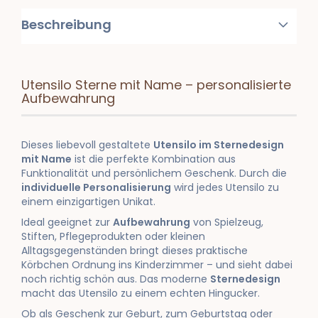
Beschreibung
Utensilo
Sterne
mit
Name –
personalisierte
Aufbewahrung
Dieses
liebevoll
gestaltete
Utensilo
im
Sternedesign
mit
Name
ist
die
perfekte
Kombination
aus
Funktionalität
und
persönlichem
Geschenk.
Durch
die
individuelle
Personalisierung
wird
jedes
Utensilo
zu
einem
einzigartigen
Unikat.
Ideal
geeignet
zur
Aufbewahrung
von
Spielzeug,
Stiften,
Pflegeprodukten
oder
kleinen
Alltagsgegenständen
bringt
dieses
praktische
Körbchen
Ordnung
ins
Kinderzimmer –
und
sieht
dabei
noch
richtig
schön
aus.
Das
moderne
Sternedesign
macht
das
Utensilo
zu
einem
echten
Hingucker.
Ob
als
Geschenk
zur
Geburt,
zum
Geburtstag
oder