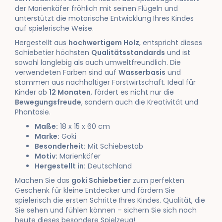
der Marienkäfer fröhlich mit seinen Flügeln und
unterstützt die motorische Entwicklung Ihres Kindes
auf spielerische Weise.
Hergestellt aus
hochwertigem Holz
, entspricht dieses
Schiebetier höchsten
Qualitätsstandards
und ist
sowohl langlebig als auch umweltfreundlich. Die
verwendeten Farben sind auf
Wasserbasis
und
stammen aus nachhaltiger Forstwirtschaft. Ideal für
Kinder ab
12 Monaten
, fördert es nicht nur die
Bewegungsfreude
, sondern auch die Kreativität und
Phantasie.
Maße:
18 x 15 x 60 cm
Marke:
Goki
Besonderheit:
Mit Schiebestab
Motiv:
Marienkäfer
Hergestellt in:
Deutschland
Machen Sie das
goki Schiebetier
zum perfekten
Geschenk für kleine Entdecker und fördern Sie
spielerisch die ersten Schritte Ihres Kindes. Qualität, die
Sie sehen und fühlen können – sichern Sie sich noch
heute dieses besondere Spielzeug!